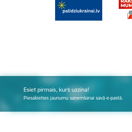
Esiet pirmais, kurš uzzina!
Piesakieties jaunumu saņemšanai savā e-pastā.
Kājene