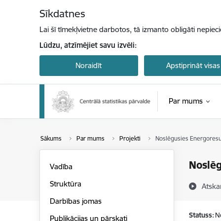
Pāriet uz lapas saturu
Sīkdatnes
Lai šī tīmekļvietne darbotos, tā izmanto obligāti nepiec
Lūdzu, atzīmējiet savu izvēli:
Noraidīt
Apstiprināt visas
Par mums
Sākums
Par mums
Projekti
Noslēgusies Energoresur
Noslēg
Vadība
Struktūra
Atska
Darbības jomas
Statuss:
N
Publikācijas un pārskati