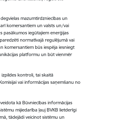
s degvielas mazumtirdzniecības un
ā arī komersantiem un valsts un/vai
as pasākumos iegūtajiem enerģijas
s paredzēti normatīvajā regulējumā vai
m un komersantiem būs iespēja iesniegt
unikācijas platformu un būt vienmēr
pildes kontroli, tai skaitā
 Komisijai vai informācijas saņemšanu no
 veidota kā Būvniecības informācijas
sistēmu mijiedarība ļauj BVKB lietderīgi
mā, tādejādi veicinot sistēmu un