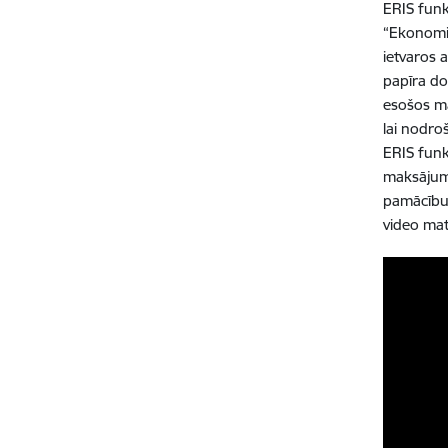
ERIS funk
“Ekonomik
ietvaros 
papīra do
esošos ma
lai nodro
ERIS funk
maksājuma
pamācību 
video mate