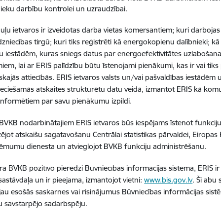
nieku darbību kontrolei un uzraudzībai.
ļu ietvaros ir izveidotas darba vietas komersantiem; kuri darboja
dzniecības tirgū; kuri tiks reģistrēti kā energokopienu dalībnieki; k
u iestādēm, kuras sniegs datus par energoefektivitātes uzlabošan
miem, lai ar ERIS palīdzību būtu īstenojami pienākumi, kas ir vai tik
iskajās attiecībās. ERIS ietvaros valsts un/vai pašvaldības iestādē
ieciešamās atskaites strukturētu datu veidā, izmantot ERIS kā kom
i informētiem par savu pienākumu izpildi.
BVKB nodarbinātajiem ERIS ietvaros būs iespējams īstenot funkciju iz
ējot atskaišu sagatavošanu Centrālai statistikas pārvaldei, Eiropas
ņēmumu dienesta un atvieglojot BVKB funkciju administrēšanu.
ā BVKB pozitīvo pieredzi Būvniecības informācijas sistēmā, ERIS ir
sastāvdaļa un ir pieejama, izmantojot vietni:
www.bis.gov.lv
. Šī abu 
jau esošās saskarnes vai risinājumus Būvniecības informācijas sistē
u savstarpējo sadarbspēju.