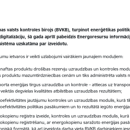
bas valsts kontroles birojs (BVKB), turpinot enerģētikas polit
digitalizāciju, šā gada aprīlī pabeidzis Energoresursu informāc
 sistēma uzskatāma par izveidotu.
jumu ietvaros ir veikti uzlabojumi vairākiem jaunajiem moduļiem:
s naftas produktu drošības rezervju uzraudzības un kontroles modul
s produktu mazumtirdzniecības cenām un tiks administrēta valsts
porta enerģijas tirgus uzraudzība un kontrole – attiecas uz transpor
 veiktās degvielas kvalitātes atbilstības uzraudzības rezultātiem;
efektivitātes jautājumu kontroles un uzraudzības modulis, kurā tiks 
oefektivitātes politikas pasākumiem un to rezultātā iegūto enerģija
okopienu reģistra izveide, kontroles un uzraudzības modulis, kurā 
okopienu reģistrēšanu, ar energokopienu saražoto enerģijas pasāk
roniskā formātā, kā arī izveidota darba vieta BVKB darbiniekiem ies