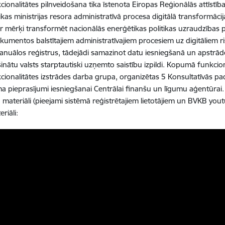
cionalitātes pilnveidošana tika īstenota Eiropas Reģionālās attīstī
as ministrijas resora administratīvā procesa digitālā transformāci
ar mērķi transformēt nacionālās enerģētikas politikas uzraudzības
kumentos balstītajiem administratīvajiem procesiem uz digitāliem ri
nuālos reģistrus, tādejādi samazinot datu iesniegšanā un apstrādē 
šinātu valsts starptautiski uzņemto saistību izpildi. Kopumā funkcion
cionalitātes izstrādes darba grupa, organizētas 5 Konsultatīvās p
 pieprasījumi iesniegšanai Centrālai finanšu un līgumu aģentūrai. I
materiāli (pieejami sistēmā reģistrētajiem lietotājiem un BVKB you
riāli: