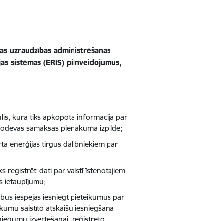
ikas uzraudzības administrēšanas
ijas sistēmas (ERIS) pilnveidojumus,
is, kurā tiks apkopota informācija par
 nodevas samaksas pienākuma izpilde;
ta enerģijas tirgus dalībniekiem par
reģistrēti dati par valstī īstenotajiem
s ietaupījumu;
būs iespējas iesniegt pieteikumus par
umu saistīto atskaišu iesniegšana
niegumu izvērtēšanai, reģistrēto