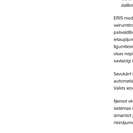
dalīb
ERIS modu
vairumtir
pašvaldīb
ietaupīju
līgumties
visas nep
savlaicīg
Savukārt 
automatiz
Valsts ie
Ņemot vēr
sistēmas 
izmantot 
risinājum