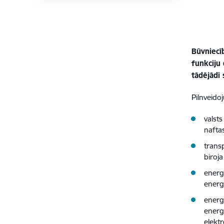
Būvniecī
funkciju 
tādējādi
Pilnveido
valst
nafta
trans
biroja
energo
energ
energ
energ
elekt