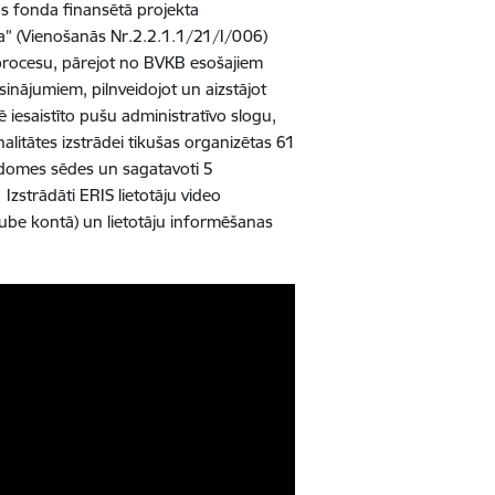
bas fonda finansētā projekta
ja” (Vienošanās Nr.2.2.1.1/21/I/006)
 procesu, pārejot no BVKB esošajiem
sinājumiem, pilnveidojot un aizstājot
iesaistīto pušu administratīvo slogu,
alitātes izstrādei tikušas organizētas 61
adomes sēdes un sagatavoti 5
zstrādāti ERIS lietotāju video
tube kontā) un lietotāju informēšanas