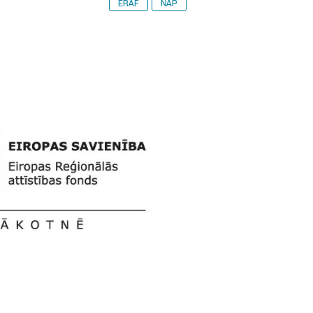
ERAF
NAP