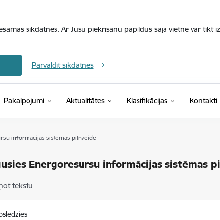
iešamās sīkdatnes. Ar Jūsu piekrišanu papildus šajā vietnē var tikt i
Pārvaldīt sīkdatnes
(Ārējā saite)
Pakalpojumi
Aktualitātes
Klasifikācijas
Kontakti
su informācijas sistēmas pilnveide
usies Energoresursu informācijas sistēmas p
ņot tekstu
oslēdzies