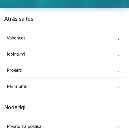
Kājene
Ātrās saites
Vakances
Iepirkumi
Projekti
Par mums
Noderīgi
Privātuma politika