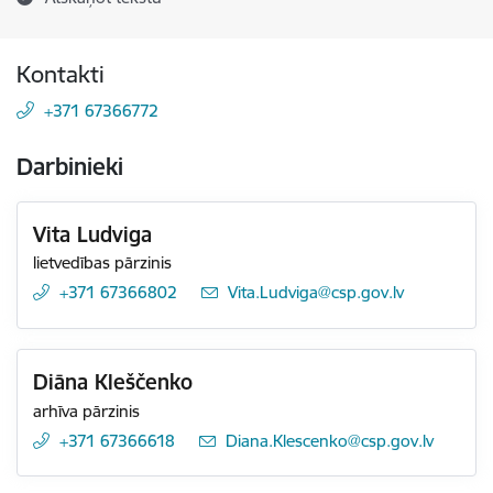
Kontakti
+371 67366772
Darbinieki
Vita Ludviga
lietvedības pārzinis
+371 67366802
E-pasts:
Vita.Ludviga@csp.gov.lv
Diāna Kleščenko
arhīva pārzinis
+371 67366618
E-pasts:
Diana.Klescenko@csp.gov.lv