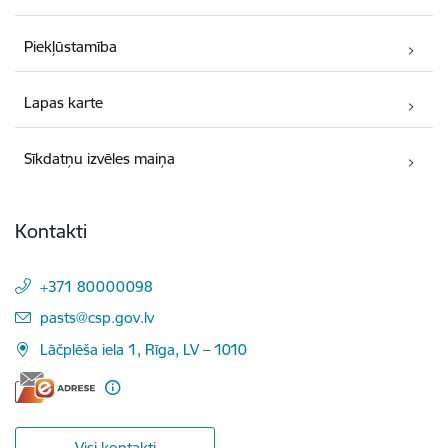
Piekļūstamība
Lapas karte
Sīkdatņu izvēles maiņa
Kontakti
+371 80000098
E-pasts:
pasts@csp.gov.lv
Lāčplēša iela 1, Rīga, LV – 1010
Visi kontakti