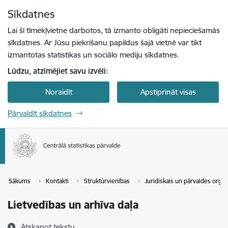
Pāriet uz lapas saturu
Sīkdatnes
Spied
lai meklētu
Enter
Lai šī tīmekļvietne darbotos, tā izmanto obligāti nepieciešamās
sīkdatnes. Ar Jūsu piekrišanu papildus šajā vietnē var tikt
izmantotas statistikas un sociālo mediju sīkdatnes.
Lūdzu, atzīmējiet savu izvēli:
Noraidīt
Apstiprināt visas
Pārvaldīt sīkdatnes
Sākums
Kontakti
Struktūrvienības
Juridiskais un pārvaldes orga
Lietvedības un arhīva daļa
Atskaņot tekstu