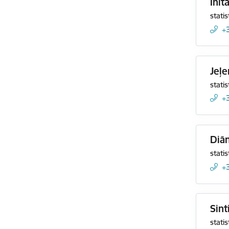
Init
statis
+
Jeļe
statis
+
Diā
statis
+
Sint
statis