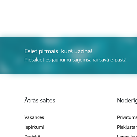
Esiet pirmais, kurš uzzina!
Piesakieties jaunumu saņemšanai savā e-pastā.
Kājene
Ātrās saites
Noderīg
Vakances
Privātuma
Iepirkumi
Piekļūsta
Projekti
Lapas kar