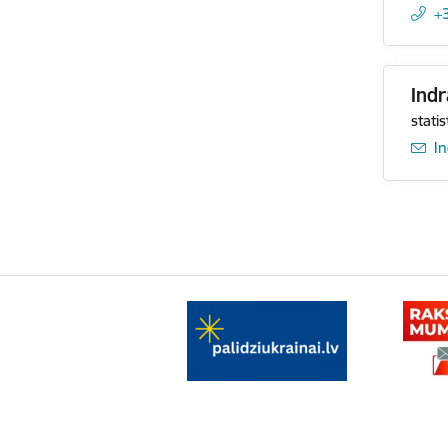
+
Indr
statis
E-
I