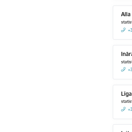
Alla
statis
+
Inā
statis
+
Līga
statis
+