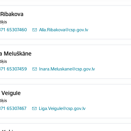
 Ribakova
tiķis
371 65307460
E-pasts:
Alla.Ribakova@csp.gov.lv
ra Meluškāne
tiķis
371 65307459
E-pasts:
Inara.Meluskane@csp.gov.lv
 Veigule
tiķis
371 65307467
E-pasts:
Liga.Veigule@csp.gov.lv