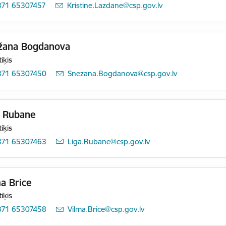
371 65307457
E-pasts:
Kristine.Lazdane@csp.gov.lv
žana Bogdanova
tiķis
371 65307450
E-pasts:
Snezana.Bogdanova@csp.gov.lv
a Rubane
tiķis
371 65307463
E-pasts:
Liga.Rubane@csp.gov.lv
a Brice
tiķis
371 65307458
E-pasts:
Vilma.Brice@csp.gov.lv