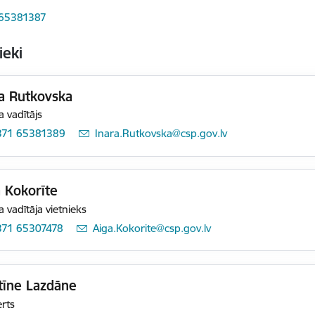
 65381387
ieki
a Rutkovska
a vadītājs
371 65381389
E-pasts:
Inara.Rutkovska@csp.gov.lv
 Kokorīte
a vadītāja vietnieks
371 65307478
E-pasts:
Aiga.Kokorite@csp.gov.lv
tīne Lazdāne
rts