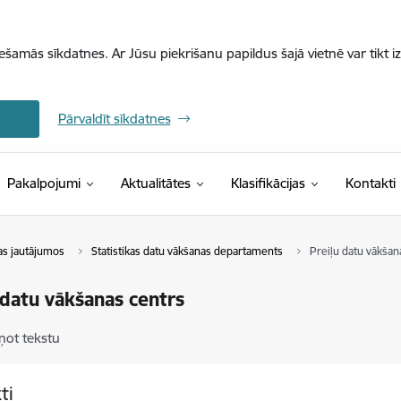
iešamās sīkdatnes. Ar Jūsu piekrišanu papildus šajā vietnē var tikt i
Pārvaldīt sīkdatnes
(Ārējā saite)
Pakalpojumi
Aktualitātes
Klasifikācijas
Kontakti
kas jautājumos
Statistikas datu vākšanas departaments
Preiļu datu vākšan
 datu vākšanas centrs
ņot tekstu
ti