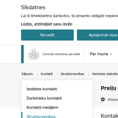
Pāriet uz lapas saturu
Sīkdatnes
Lai šī tīmekļvietne darbotos, tā izmanto obligāti nepiec
Lūdzu, atzīmējiet savu izvēli:
Noraidīt
Apstiprināt visas
Par mums
Sākums
Kontakti
Struktūrvienības
Vietnieks statisti
Preiļu
Iestādes kontakti
Darbinieku kontakti
Atska
Kontakti medijiem
Kontak
Struktūrvienības