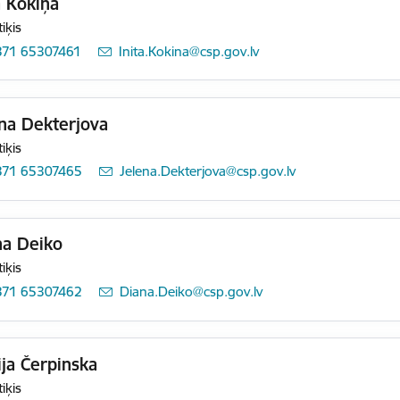
a Kokiņa
tiķis
371 65307461
E-pasts:
Inita.Kokina@csp.gov.lv
na Dekterjova
tiķis
371 65307465
E-pasts:
Jelena.Dekterjova@csp.gov.lv
na Deiko
tiķis
371 65307462
E-pasts:
Diana.Deiko@csp.gov.lv
ija Čerpinska
tiķis