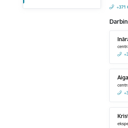
+371
Darbin
Inār
centr
+
Aiga
centr
+
Kris
ekspe