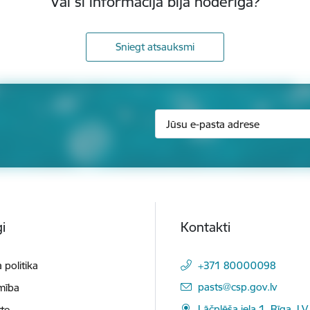
Vai šī informācija bija noderīga?
Sniegt atsauksmi
i
Kontakti
 politika
+371 80000098
E-pasts:
pasts@csp.gov.lv
mība
Lāčplēša iela 1, Rīga, LV
te