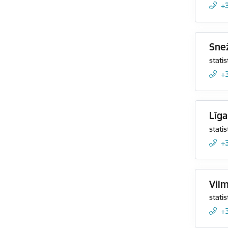
+
Sne
statis
+
Līg
statis
+
Vilm
statis
+