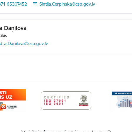
371 65307452
E-pasts:
Sintija.Cerpinska@csp.gov.lv
a Daņilova
tiķis
pasts:
ndra.Danilova@csp.gov.lv