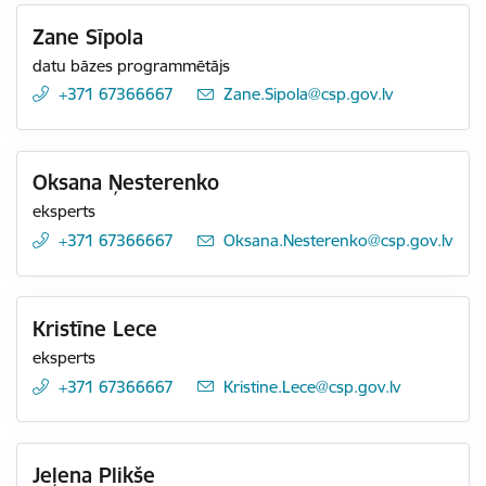
Zane Sīpola
datu bāzes programmētājs
+371 67366667
E-pasts:
Zane.Sipola@csp.gov.lv
Oksana Ņesterenko
eksperts
+371 67366667
E-pasts:
Oksana.Nesterenko@csp.gov.lv
Kristīne Lece
eksperts
+371 67366667
E-pasts:
Kristine.Lece@csp.gov.lv
Jeļena Plikše