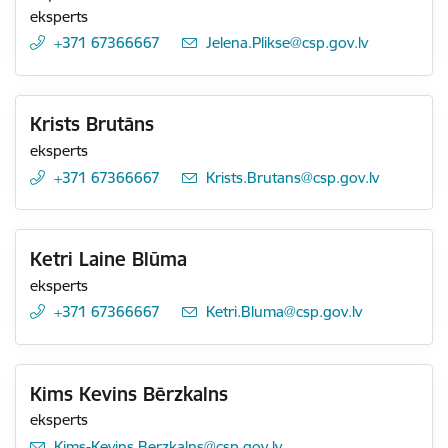
eksperts
+371 67366667
E-pasts:
Jelena.Plikse@csp.gov.lv
Krists Brutāns
eksperts
+371 67366667
E-pasts:
Krists.Brutans@csp.gov.lv
Ketri Laine Blūma
eksperts
+371 67366667
E-pasts:
Ketri.Bluma@csp.gov.lv
Kims Kevins Bērzkalns
eksperts
E-pasts:
Kims-Kevins.Berzkalns@csp.gov.lv