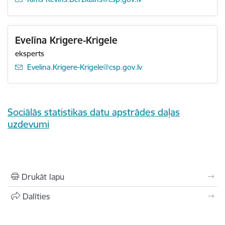
Evelīna Krigere-Krigele
eksperts
E-pasts:
Evelina.Krigere-Krigele@csp.gov.lv
Sociālās statistikas datu apstrādes daļas
uzdevumi
Drukāt lapu
Dalīties