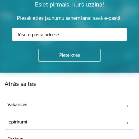
Esiet pirmais, kurš uzzina!
Piesakieties jaunumu saņemšanai savā e-pastā.
Kājene
Ātrās saites
Vakances
Iepirkumi