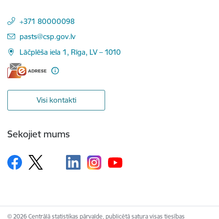
+371 80000098
E-pasts:
pasts@csp.gov.lv
Lāčplēša iela 1, Rīga, LV – 1010
Visi kontakti
Sekojiet mums
© 2026 Centrālā statistikas pārvalde, publicētā satura visas tiesības