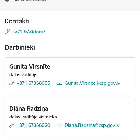
Kontakti
+371 67366667
Darbinieki
Gunita Virsnīte
daļas vadītājs
+371 67366655
E-pasts:
Gunita.Virsnite@csp.gov.lv
Diāna Radziņa
daļas vadītāja vietnieks
+371 67366620
E-pasts:
Diana.Radzina@csp.gov.lv