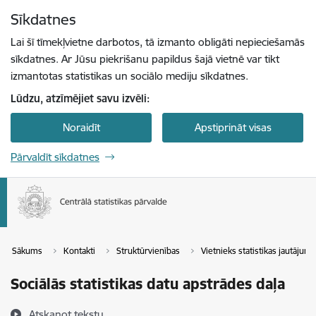
Pāriet uz lapas saturu
Sīkdatnes
Spied
lai meklētu
Enter
Lai šī tīmekļvietne darbotos, tā izmanto obligāti nepieciešamās
sīkdatnes. Ar Jūsu piekrišanu papildus šajā vietnē var tikt
izmantotas statistikas un sociālo mediju sīkdatnes.
Lūdzu, atzīmējiet savu izvēli:
Noraidīt
Apstiprināt visas
Pārvaldīt sīkdatnes
Sākums
Kontakti
Struktūrvienības
Vietnieks statistikas jautājum
Sociālās statistikas datu apstrādes daļa
Atskaņot tekstu