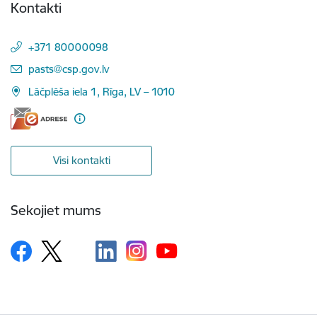
Kontakti
+371 80000098
E-pasts:
pasts@csp.gov.lv
Lāčplēša iela 1, Rīga, LV – 1010
Visi kontakti
Sekojiet mums