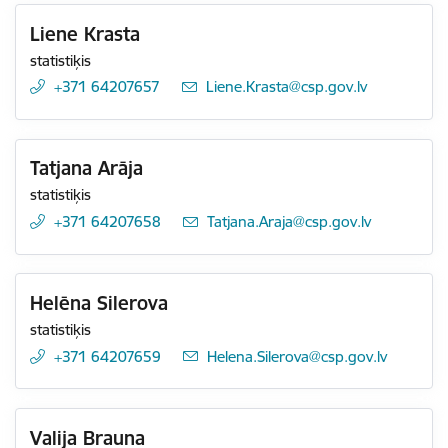
Liene Krasta
statistiķis
+371 64207657
E-pasts:
Liene.Krasta@csp.gov.lv
Tatjana Arāja
statistiķis
+371 64207658
E-pasts:
Tatjana.Araja@csp.gov.lv
Helēna Silerova
statistiķis
+371 64207659
E-pasts:
Helena.Silerova@csp.gov.lv
Valija Brauna