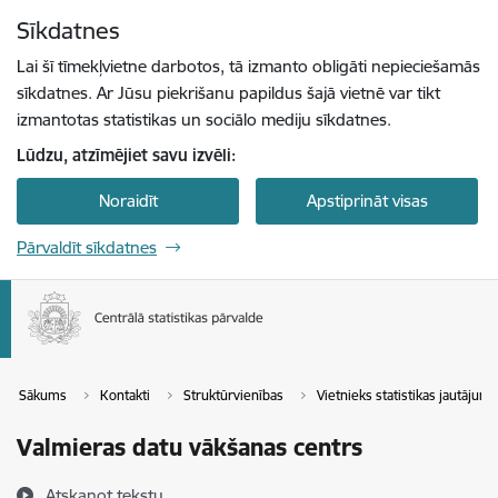
Pāriet uz lapas saturu
Sīkdatnes
Spied
lai meklētu
Enter
Lai šī tīmekļvietne darbotos, tā izmanto obligāti nepieciešamās
sīkdatnes. Ar Jūsu piekrišanu papildus šajā vietnē var tikt
izmantotas statistikas un sociālo mediju sīkdatnes.
Lūdzu, atzīmējiet savu izvēli:
Noraidīt
Apstiprināt visas
Pārvaldīt sīkdatnes
Sākums
Kontakti
Struktūrvienības
Vietnieks statistikas jautājum
Valmieras datu vākšanas centrs
Atskaņot tekstu