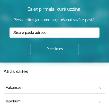
Esiet pirmais, kurš uzzina!
Piesakieties jaunumu saņemšanai savā e-pastā.
Kājene
Ātrās saites
Vakances
Iepirkumi