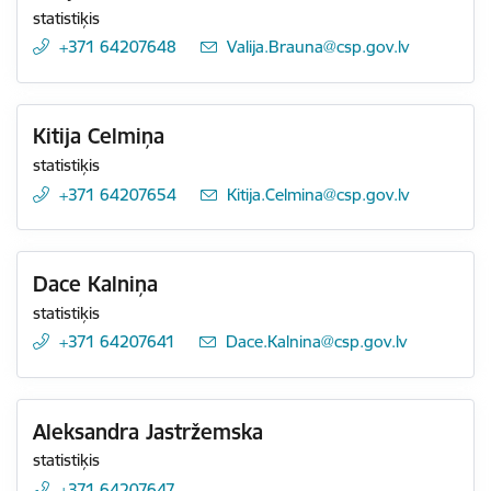
statistiķis
+371 64207648
E-pasts:
Valija.Brauna@csp.gov.lv
Kitija Celmiņa
statistiķis
+371 64207654
E-pasts:
Kitija.Celmina@csp.gov.lv
Dace Kalniņa
statistiķis
+371 64207641
E-pasts:
Dace.Kalnina@csp.gov.lv
Aleksandra Jastržemska
statistiķis
+371 64207647