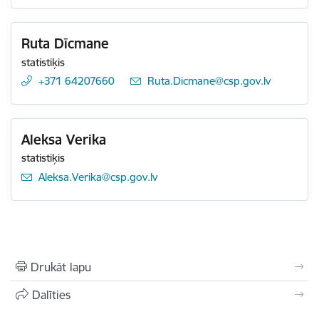
Ruta Dīcmane
statistiķis
+371 64207660
E-pasts:
Ruta.Dicmane@csp.gov.lv
Aleksa Verika
statistiķis
E-pasts:
Aleksa.Verika@csp.gov.lv
Drukāt lapu
Dalīties