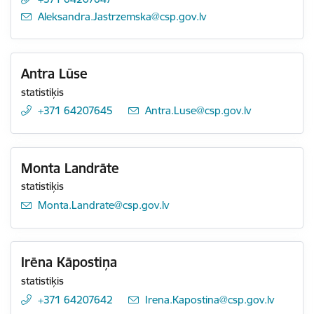
E-pasts:
Aleksandra.Jastrzemska@csp.gov.lv
Antra Lūse
statistiķis
+371 64207645
E-pasts:
Antra.Luse@csp.gov.lv
Monta Landrāte
statistiķis
E-pasts:
Monta.Landrate@csp.gov.lv
Irēna Kāpostiņa
statistiķis
+371 64207642
E-pasts:
Irena.Kapostina@csp.gov.lv