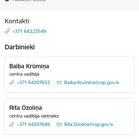
Kontakti
+371 64223549
Darbinieki
Baiba Krūmiņa
centra vadītājs
+371 64207652
E-pasts:
Baiba.Krumina@csp.gov.lv
Rita Ozoliņa
centra vadītāja vietnieks
+371 64207649
E-pasts:
Rita.Ozolina@csp.gov.lv