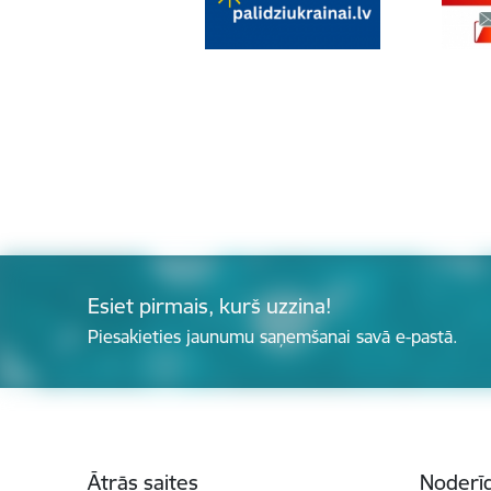
Esiet pirmais, kurš uzzina!
Piesakieties jaunumu saņemšanai savā e-pastā.
Kājene
Ātrās saites
Noderīg