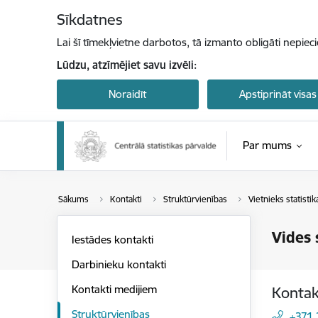
Pāriet uz lapas saturu
Sīkdatnes
Lai šī tīmekļvietne darbotos, tā izmanto obligāti nepiec
Lūdzu, atzīmējiet savu izvēli:
Noraidīt
Apstiprināt visas
Par mums
Sākums
Kontakti
Struktūrvienības
Vietnieks statisti
Vides 
Iestādes kontakti
Darbinieku kontakti
Kontakti medijiem
Kontak
Struktūrvienības
+371