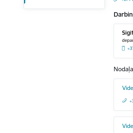
Darbin
Sigi
depar
+3
Nodaļ
Vide
+
Vide