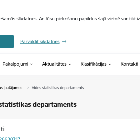
iešamās sīkdatnes. Ar Jūsu piekrišanu papildus šajā vietnē var tikt i
Pārvaldīt sīkdatnes
(Ārējā saite)
Pakalpojumi
Aktualitātes
Klasifikācijas
Kontakti
kas jautājumos
Vides statistikas departaments
statistikas departaments
ti
 26620717