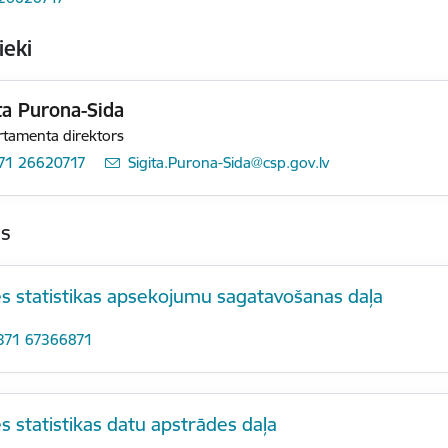
ieki
ta Purona-Sida
tamenta direktors
71 26620717
E-pasts:
Sigita.Purona-Sida@csp.gov.lv
as
s statistikas apsekojumu sagatavošanas daļa
371 67366871
s statistikas datu apstrādes daļa