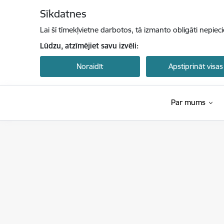
Pāriet uz lapas saturu
Sīkdatnes
Lai šī tīmekļvietne darbotos, tā izmanto obligāti nepiec
Lūdzu, atzīmējiet savu izvēli:
Noraidīt
Apstiprināt visas
Par mums
Centrālā statistikas pārvalde