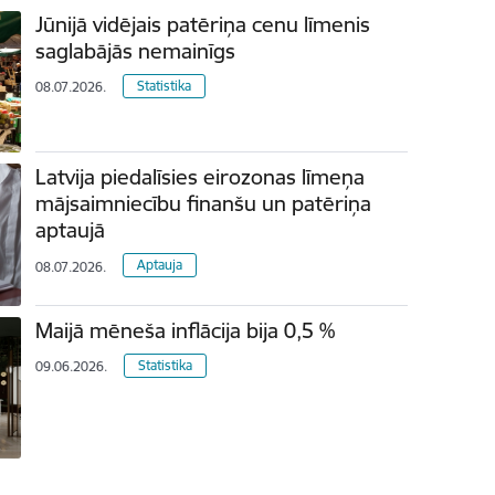
Jūnijā vidējais patēriņa cenu līmenis
saglabājās nemainīgs
Statistika
08.07.2026.
Latvija piedalīsies eirozonas līmeņa
mājsaimniecību finanšu un patēriņa
aptaujā
Aptauja
08.07.2026.
Maijā mēneša inflācija bija 0,5 %
Statistika
09.06.2026.