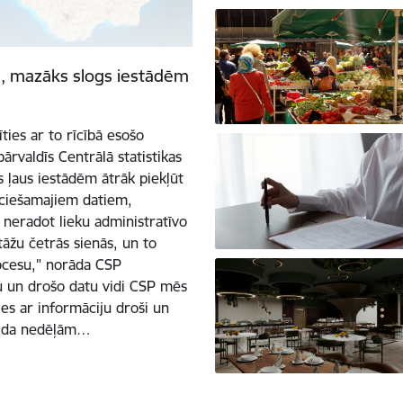
, mazāks slogs iestādēm
ties ar to rīcībā esošo
ārvaldīs Centrālā statistikas
s ļaus iestādēm ātrāk piekļūt
eciešamajiem datiem,
 neradot lieku administratīvo
stāžu četrās sienās, un to
ocesu," norāda CSP
u un drošo datu vidi CSP mēs
ies ar informāciju droši un
gaida nedēļām…