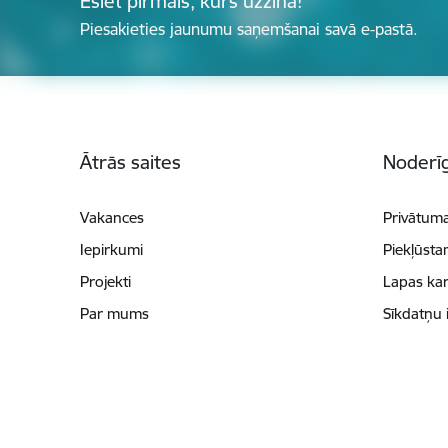
Esiet pirmais, kurš uzzina!
Piesakieties jaunumu saņemšanai savā e-pastā.
Kājene
Ātrās saites
Noderīg
Vakances
Privātuma
Iepirkumi
Piekļūsta
Projekti
Lapas kar
Par mums
Sīkdatņu 