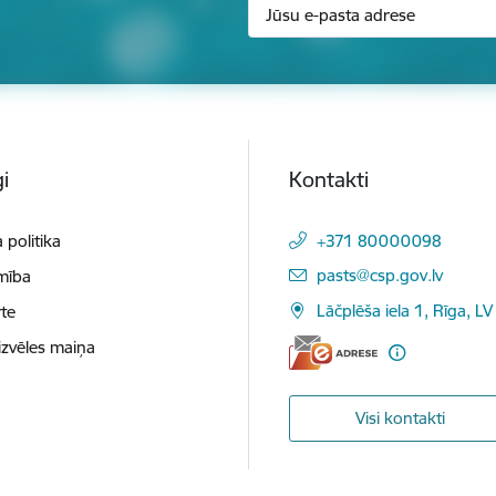
i
Kontakti
 politika
+371 80000098
E-pasts:
pasts@csp.gov.lv
mība
Lāčplēša iela 1, Rīga, LV
te
izvēles maiņa
Visi kontakti