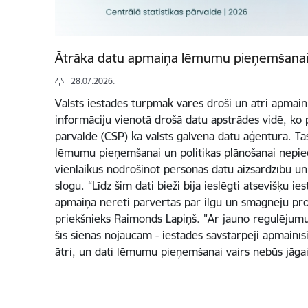
Ātrāka datu apmaiņa lēmumu pieņemšanai
28.07.2026.
Valsts iestādes turpmāk varēs droši un ātri apmainī
informāciju vienotā drošā datu apstrādes vidē, ko p
pārvalde (CSP) kā valsts galvenā datu aģentūra. Ta
lēmumu pieņemšanai un politikas plānošanai nepi
vienlaikus nodrošinot personas datu aizsardzību un
slogu. “Līdz šim dati bieži bija ieslēgti atsevišķu ie
apmaiņa nereti pārvērtās par ilgu un smagnēju pr
priekšnieks Raimonds Lapiņš. "Ar jauno regulējum
šīs sienas nojaucam - iestādes savstarpēji apmainīs
ātri, un dati lēmumu pieņemšanai vairs nebūs jā