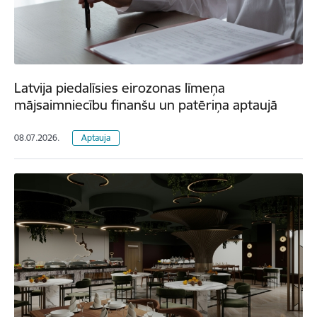
Latvija piedalīsies eirozonas līmeņa
mājsaimniecību finanšu un patēriņa aptaujā
08.07.2026.
Aptauja