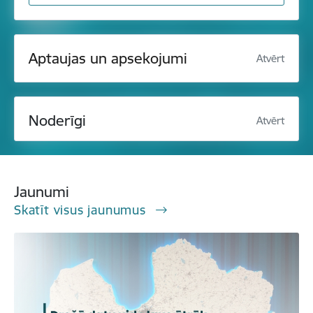
Aptaujas un apsekojumi
Atvērt
Noderīgi
Atvērt
Jaunumi
Skatīt visus jaunumus