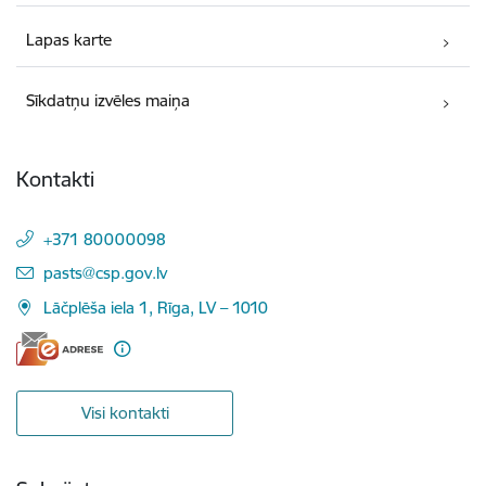
Lapas karte
Sīkdatņu izvēles maiņa
Kontakti
+371 80000098
E-pasts:
pasts@csp.gov.lv
Lāčplēša iela 1, Rīga, LV – 1010
Visi kontakti