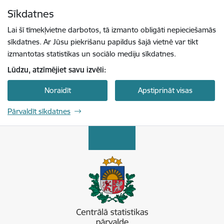
Pāriet uz lapas saturu
Sīkdatnes
Spied
lai meklētu
Enter
Lai šī tīmekļvietne darbotos, tā izmanto obligāti nepieciešamās
sīkdatnes. Ar Jūsu piekrišanu papildus šajā vietnē var tikt
izmantotas statistikas un sociālo mediju sīkdatnes.
Lūdzu, atzīmējiet savu izvēli:
Noraidīt
Apstiprināt visas
Pārvaldīt sīkdatnes
Centrālā statistikas pārvalde