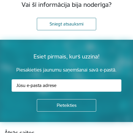
Vai šī informācija bija noderīga?
Sniegt atsauksmi
Esiet pirmais, kurš uzzina!
Piesakieties jaunumu saņemšanai savā e-pastā.
Kājene
Ātrās saites