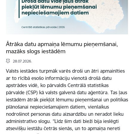
Ātrāka datu apmaiņa lēmumu pieņemšanai,
mazāks slogs iestādēm
28.07.2026.
Valsts iestādes turpmāk varēs droši un ātri apmainīties
ar to rīcībā esošo informāciju vienotā drošā datu
apstrādes vidē, ko pārvaldīs Centrālā statistikas
pārvalde (CSP) kā valsts galvenā datu aģentūra. Tas ļaus
iestādēm ātrāk piekļūt lēmumu pieņemšanai un politikas
plānošanai nepieciešamajiem datiem, vienlaikus
nodrošinot personas datu aizsardzību un neradot lieku
administratīvo slogu. “Līdz šim dati bieži bija ieslēgti
atsevišķu iestāžu četrās sienās, un to apmaiņa nereti