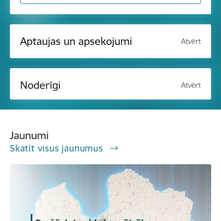
Aptaujas un apsekojumi
Atvērt
Noderīgi
Atvērt
Jaunumi
Skatīt visus jaunumus