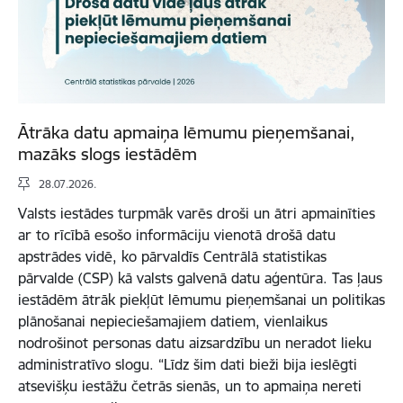
Ātrāka datu apmaiņa lēmumu pieņemšanai,
mazāks slogs iestādēm
28.07.2026.
Valsts iestādes turpmāk varēs droši un ātri apmainīties
ar to rīcībā esošo informāciju vienotā drošā datu
apstrādes vidē, ko pārvaldīs Centrālā statistikas
pārvalde (CSP) kā valsts galvenā datu aģentūra. Tas ļaus
iestādēm ātrāk piekļūt lēmumu pieņemšanai un politikas
plānošanai nepieciešamajiem datiem, vienlaikus
nodrošinot personas datu aizsardzību un neradot lieku
administratīvo slogu. “Līdz šim dati bieži bija ieslēgti
atsevišķu iestāžu četrās sienās, un to apmaiņa nereti