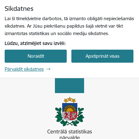
Pāriet uz lapas saturu
Sīkdatnes
Spied
lai meklētu
Enter
Lai šī tīmekļvietne darbotos, tā izmanto obligāti nepieciešamās
sīkdatnes. Ar Jūsu piekrišanu papildus šajā vietnē var tikt
izmantotas statistikas un sociālo mediju sīkdatnes.
Lūdzu, atzīmējiet savu izvēli:
Noraidīt
Apstiprināt visas
Pārvaldīt sīkdatnes
Centrālā statistikas pārvalde