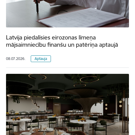
Latvija piedalīsies eirozonas līmeņa
mājsaimniecību finanšu un patēriņa aptaujā
08.07.2026.
Aptauja