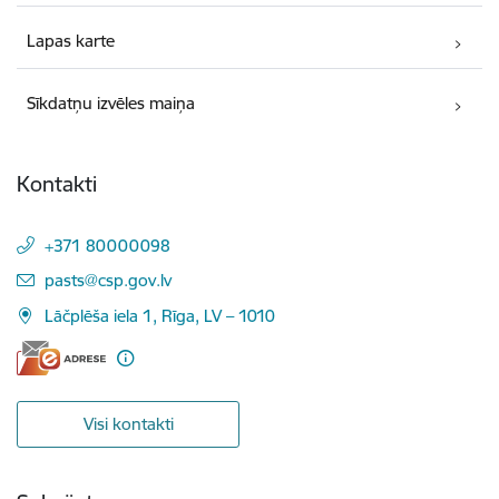
Lapas karte
Sīkdatņu izvēles maiņa
Kontakti
+371 80000098
E-pasts:
pasts@csp.gov.lv
Lāčplēša iela 1, Rīga, LV – 1010
Visi kontakti