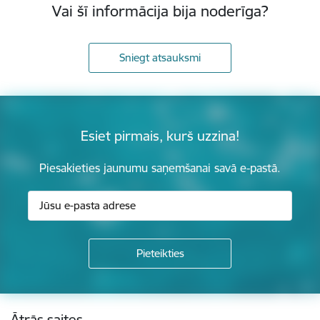
Vai šī informācija bija noderīga?
Sniegt atsauksmi
Esiet pirmais, kurš uzzina!
Piesakieties jaunumu saņemšanai savā e-pastā.
Kājene
Ātrās saites