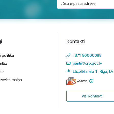
i
Kontakti
 politika
+371 80000098
E-pasts:
pasts@csp.gov.lv
mība
Lāčplēša iela 1, Rīga, LV
te
izvēles maiņa
Visi kontakti