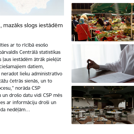
, mazāks slogs iestādēm
ties ar to rīcībā esošo
ārvaldīs Centrālā statistikas
s ļaus iestādēm ātrāk piekļūt
eciešamajiem datiem,
 neradot lieku administratīvo
stāžu četrās sienās, un to
ocesu," norāda CSP
u un drošo datu vidi CSP mēs
ies ar informāciju droši un
gaida nedēļām…