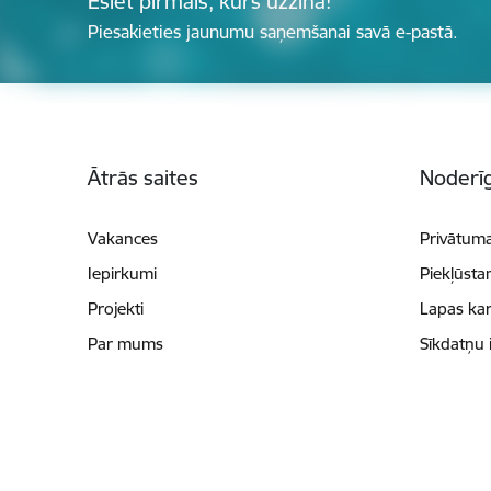
Esiet pirmais, kurš uzzina!
Piesakieties jaunumu saņemšanai savā e-pastā.
Kājene
Ātrās saites
Noderīg
Vakances
Privātuma
Iepirkumi
Piekļūsta
Projekti
Lapas kar
Par mums
Sīkdatņu 