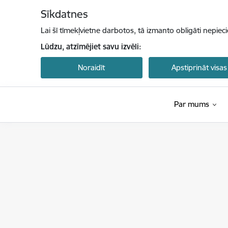
Pāriet uz lapas saturu
Sīkdatnes
Lai šī tīmekļvietne darbotos, tā izmanto obligāti nepiec
Lūdzu, atzīmējiet savu izvēli:
Noraidīt
Apstiprināt visas
Par mums
Centrālā statistikas pārvalde