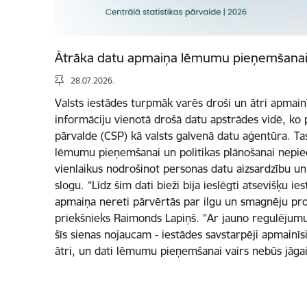
Ātrāka datu apmaiņa lēmumu pieņemšanai
28.07.2026.
Valsts iestādes turpmāk varēs droši un ātri apmainī
informāciju vienotā drošā datu apstrādes vidē, ko p
pārvalde (CSP) kā valsts galvenā datu aģentūra. Ta
lēmumu pieņemšanai un politikas plānošanai nepi
vienlaikus nodrošinot personas datu aizsardzību un
slogu. “Līdz šim dati bieži bija ieslēgti atsevišķu ie
apmaiņa nereti pārvērtās par ilgu un smagnēju pr
priekšnieks Raimonds Lapiņš. "Ar jauno regulējum
šīs sienas nojaucam - iestādes savstarpēji apmainīs
ātri, un dati lēmumu pieņemšanai vairs nebūs jā