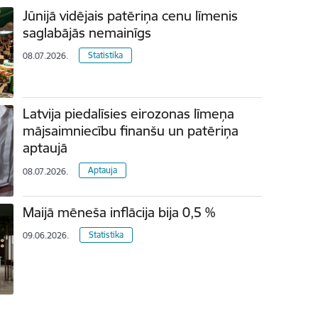
Jūnijā vidējais patēriņa cenu līmenis
saglabājās nemainīgs
Statistika
08.07.2026.
Latvija piedalīsies eirozonas līmeņa
mājsaimniecību finanšu un patēriņa
aptaujā
Aptauja
08.07.2026.
Maijā mēneša inflācija bija 0,5 %
Statistika
09.06.2026.