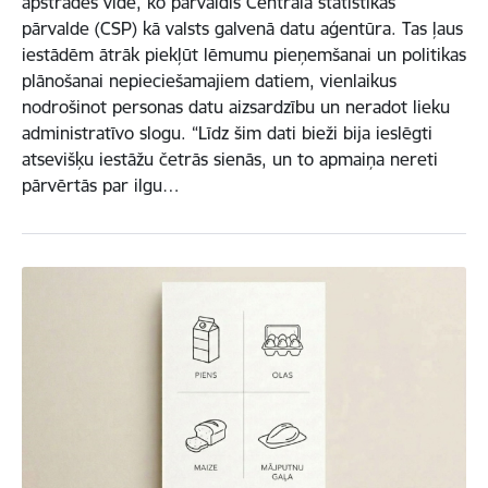
apstrādes vidē, ko pārvaldīs Centrālā statistikas
pārvalde (CSP) kā valsts galvenā datu aģentūra. Tas ļaus
iestādēm ātrāk piekļūt lēmumu pieņemšanai un politikas
plānošanai nepieciešamajiem datiem, vienlaikus
nodrošinot personas datu aizsardzību un neradot lieku
administratīvo slogu. “Līdz šim dati bieži bija ieslēgti
atsevišķu iestāžu četrās sienās, un to apmaiņa nereti
pārvērtās par ilgu…