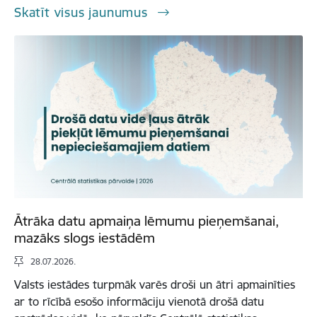
Skatīt visus jaunumus
Ātrāka datu apmaiņa lēmumu pieņemšanai,
mazāks slogs iestādēm
28.07.2026.
Valsts iestādes turpmāk varēs droši un ātri apmainīties
ar to rīcībā esošo informāciju vienotā drošā datu