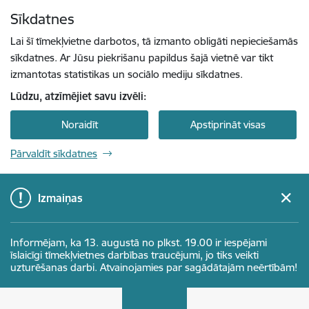
Pāriet uz lapas saturu
Sīkdatnes
Spied
lai meklētu
Enter
Lai šī tīmekļvietne darbotos, tā izmanto obligāti nepieciešamās
sīkdatnes. Ar Jūsu piekrišanu papildus šajā vietnē var tikt
izmantotas statistikas un sociālo mediju sīkdatnes.
Lūdzu, atzīmējiet savu izvēli:
Noraidīt
Apstiprināt visas
Pārvaldīt sīkdatnes
Izmaiņas
Informējam, ka 13. augustā no plkst. 19.00 ir iespējami
īslaicīgi tīmekļvietnes darbības traucējumi, jo tiks veikti
uzturēšanas darbi. Atvainojamies par sagādātajām neērtībām!
Centrālā statistikas pārvalde