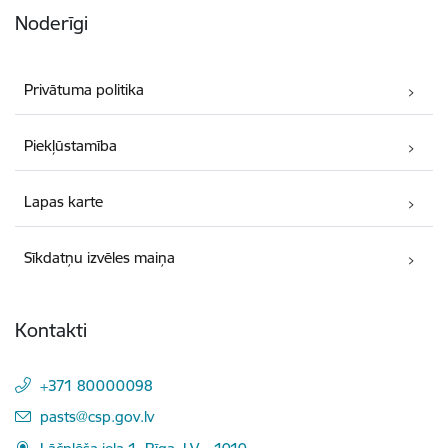
Noderīgi
Privātuma politika
Piekļūstamība
Lapas karte
Sīkdatņu izvēles maiņa
Kontakti
+371 80000098
E-pasts:
pasts@csp.gov.lv