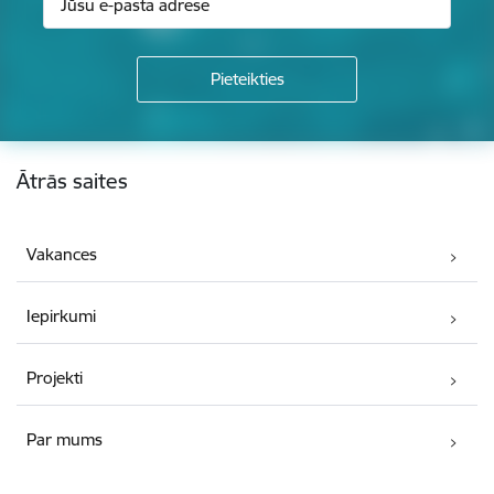
Kājene
Ātrās saites
Vakances
Iepirkumi
Projekti
Par mums