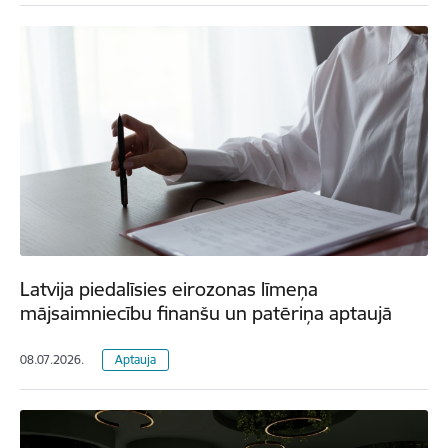
Latvija piedalīsies eirozonas līmeņa
mājsaimniecību finanšu un patēriņa aptaujā
08.07.2026.
Aptauja