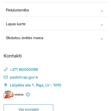
Piekļūstamība
Lapas karte
Sīkdatņu izvēles maiņa
Kontakti
+371 80000098
E-pasts:
pasts@csp.gov.lv
Lāčplēša iela 1, Rīga, LV – 1010
Visi kontakti