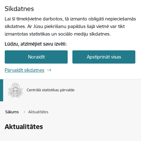
Pāriet uz lapas saturu
Sīkdatnes
Spied
lai meklētu
Enter
Lai šī tīmekļvietne darbotos, tā izmanto obligāti nepieciešamās
sīkdatnes. Ar Jūsu piekrišanu papildus šajā vietnē var tikt
izmantotas statistikas un sociālo mediju sīkdatnes.
Lūdzu, atzīmējiet savu izvēli:
Noraidīt
Apstiprināt visas
Pārvaldīt sīkdatnes
Sākums
Aktualitātes
Aktualitātes