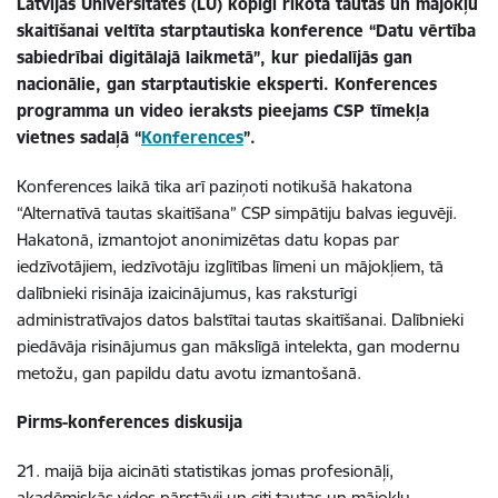
Latvijas Universitātes (LU) kopīgi rīkota tautas un mājokļu
skaitīšanai veltīta starptautiska konference “Datu vērtība
sabiedrībai digitālajā laikmetā”, kur piedalījās gan
nacionālie, gan starptautiskie eksperti. Konferences
programma un video ieraksts pieejams CSP tīmekļa
vietnes sadaļā “
Konferences
”.
Konferences laikā tika arī paziņoti notikušā hakatona
“Alternatīvā tautas skaitīšana” CSP simpātiju balvas ieguvēji.
Hakatonā, izmantojot anonimizētas datu kopas par
iedzīvotājiem, iedzīvotāju izglītības līmeni un mājokļiem, tā
dalībnieki risināja izaicinājumus, kas raksturīgi
administratīvajos datos balstītai tautas skaitīšanai. Dalībnieki
piedāvāja risinājumus gan mākslīgā intelekta, gan modernu
metožu, gan papildu datu avotu izmantošanā.
Pirms-konferences diskusija
21. maijā bija aicināti statistikas jomas profesionāļi,
akadēmiskās vides pārstāvji un citi tautas un mājokļu