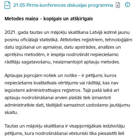
Lejupielādēt:
21.05 Pirms-konferences diskusijas programma
Metodes maiņa – kopīgais un atšķirīgais
2021. gada tautas un mājokļu skaitīšana Latvijā iezīmē jaunu
posmu oficiālajā statistikā. Attīstoties reģistriem, tehnoloģijām
datu izgūšanai un apmaiņai, datu apstrādes, analīzes un
aprēķinu metodēm, ir iespēja nodrošināt nepieciešamo
rādītāju sagatavošanu, neaizmantojot aptauju metodes.
Aptaujas joprojām notiek un notiks – ir pētījumi, kuros
nepieciešams kvalitatīvais vērtējums vai rādītāji, kas nav
iegūstami administratīvajos reģistros. Tajā pašā laikā arī
aptauju nodrošināšanai arvien plašāk tiek izmantoti
administratīvie dati, tādējādi samazinot uzdodamo jautājumu
skaitu.
Tautas un mājokļu skaitīšana ir visapjomīgākais iedzīvotāju
pētījums, kura nodrošināšanai vēsturiski tika piesaistīti lieli