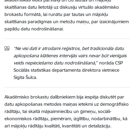
skaitīšanas datu lietotāji uz diskusiju virtuālo akadēmisko
brokastu formātā, lai runātu par tautas un mājokļu
skaitīšanas paradigmas un metožu maiņu, par izaicinājumiem
papildu datu nodrošināšanai.
“Ne visi dati ir atrodami reģistros, bet tradicionāla datu
apkopošana klātienes intervijās vairs nevar būt vienīgais
veids nepieciešamo datu nodrošināšanā
,” norāda CSP
Sociālās statistikas departamenta direktora vietniece
Sigita Šulca.
Akadēmisko brokastu dalībniekiem bija iespēja diskutēt par
datu apkopošanas metodes maiņas ietekmi uz demogrāfisko
rādītāju, tai skaitā mājsaimniecību un ģimeņu, sociāli-
ekonomiskos rādītāju, piemēram, izglītību, nodarbinātību, kā
arī mājokļu rādītāju kvalitāti, kvantitāti un detalizāciju.