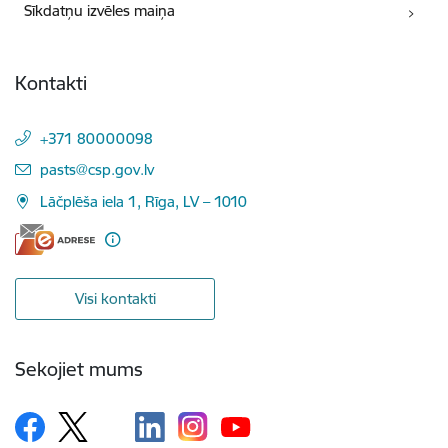
Sīkdatņu izvēles maiņa
Kontakti
+371 80000098
E-pasts:
pasts@csp.gov.lv
Lāčplēša iela 1, Rīga, LV – 1010
Visi kontakti
Sekojiet mums