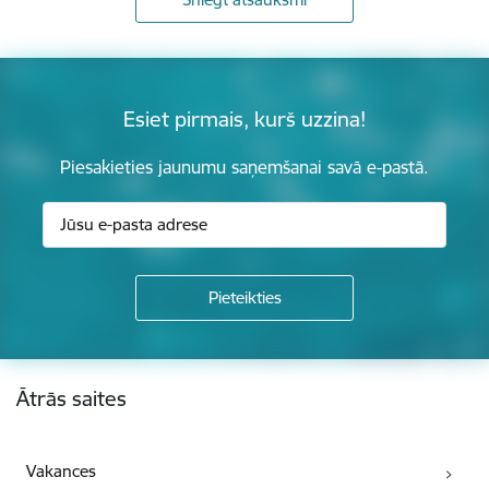
Esiet pirmais, kurš uzzina!
Piesakieties jaunumu saņemšanai savā e-pastā.
Kājene
Ātrās saites
Vakances