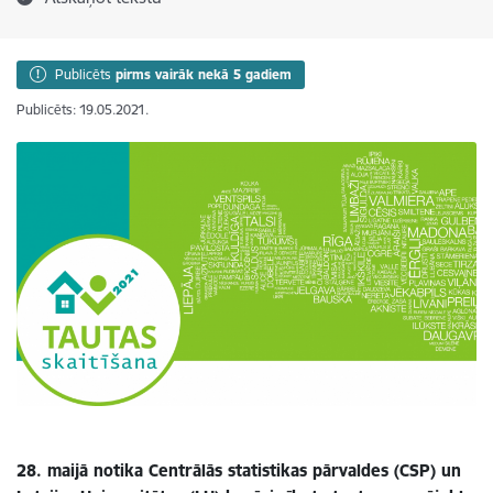
Publicēts
pirms vairāk nekā 5 gadiem
Publicēts: 19.05.2021.
28. maijā notika Centrālās statistikas pārvaldes (CSP) un