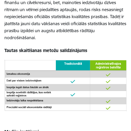
finanšu un cilvēkresursi, bet, mainoties iedzīvotāju dzīves
ritmam un vēlmei piedalīties aptaujās, rodas risks nesasniegt
nepieciešamās oficiālās statistikas kvalitātes prasības. Tādēļ ir
jāattīsta jauni datu vākšanas veidi oficiālās statistikas kvalitātes
prasību izpildei un augstu atbildētības rādītāju
nodrošināšanai.
Tautas skaitīšanas metožu salīdzinājums