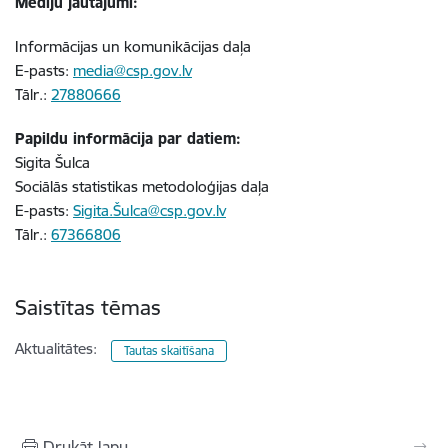
Mediju jautājumi:
Informācijas un komunikācijas daļa
E-pasts:
media@csp.gov.lv
Tālr.:
27880666
Papildu informācija par datiem:
Sigita Šulca
Sociālās statistikas metodoloģijas daļa
E-pasts:
Sigita.Šulca@csp.gov.lv
Tālr.:
67366806
Saistītas tēmas
Aktualitātes:
Tautas skaitīšana
Drukāt lapu