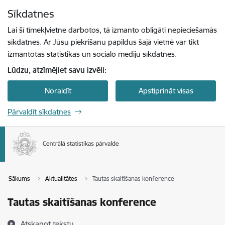
Pāriet uz lapas saturu
Sīkdatnes
Spied
lai meklētu
Enter
Lai šī tīmekļvietne darbotos, tā izmanto obligāti nepieciešamās
sīkdatnes. Ar Jūsu piekrišanu papildus šajā vietnē var tikt
izmantotas statistikas un sociālo mediju sīkdatnes.
Lūdzu, atzīmējiet savu izvēli:
Noraidīt
Apstiprināt visas
Pārvaldīt sīkdatnes
Sākums
Aktualitātes
Tautas skaitīšanas konference
Tautas skaitīšanas konference
Atskaņot tekstu