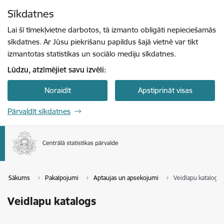
Pāriet uz lapas saturu
Sīkdatnes
Spied
lai meklētu
Enter
Lai šī tīmekļvietne darbotos, tā izmanto obligāti nepieciešamās
sīkdatnes. Ar Jūsu piekrišanu papildus šajā vietnē var tikt
izmantotas statistikas un sociālo mediju sīkdatnes.
Lūdzu, atzīmējiet savu izvēli:
Noraidīt
Apstiprināt visas
Pārvaldīt sīkdatnes
Sākums
Pakalpojumi
Aptaujas un apsekojumi
Veidlapu katalogs
Veidlapu katalogs