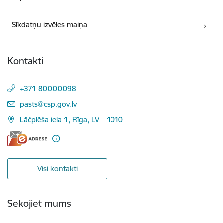
Sīkdatņu izvēles maiņa
Kontakti
+371 80000098
E-pasts:
pasts@csp.gov.lv
Lāčplēša iela 1, Rīga, LV – 1010
Visi kontakti
Sekojiet mums