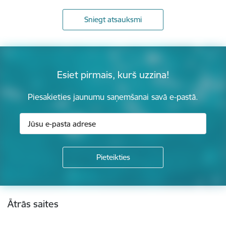
Sniegt atsauksmi
Esiet pirmais, kurš uzzina!
Piesakieties jaunumu saņemšanai savā e-pastā.
Kājene
Ātrās saites