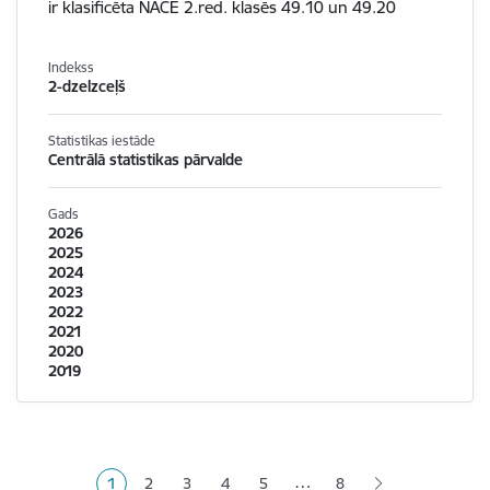
ir klasificēta NACE 2.red. klasēs 49.10 un 49.20
Indekss
2-dzelzceļš
Statistikas iestāde
Centrālā statistikas pārvalde
Gads
2026
2025
2024
2023
2022
2021
2020
2019
Lapošana
…
1
2
3
4
5
8