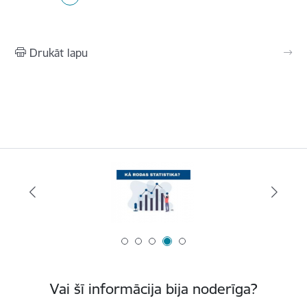
Pašreizējā lapa
Lapa
Lapa
Lapa
Lapa
Drukāt lapu
Vai šī informācija bija noderīga?