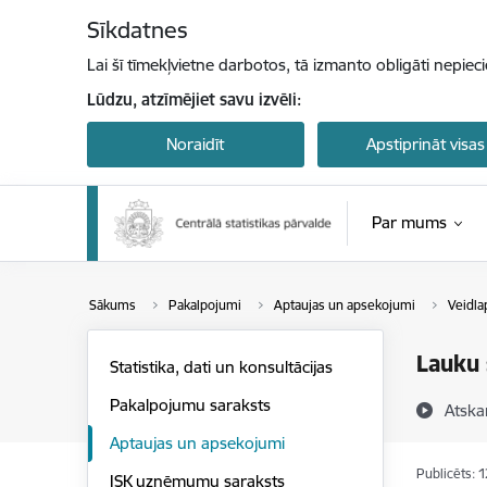
Pāriet uz lapas saturu
Sīkdatnes
Lai šī tīmekļvietne darbotos, tā izmanto obligāti nepiec
Lūdzu, atzīmējiet savu izvēli:
Noraidīt
Apstiprināt visas
Par mums
Sākums
Pakalpojumi
Aptaujas un apsekojumi
Veidla
Lauku 
Statistika, dati un konsultācijas
Pakalpojumu saraksts
Atska
Aptaujas un apsekojumi
Publicēts: 
ISK uzņēmumu saraksts