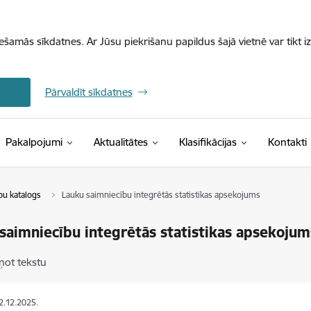
iešamās sīkdatnes. Ar Jūsu piekrišanu papildus šajā vietnē var tikt i
Pārvaldīt sīkdatnes
(Ārējā saite)
Pakalpojumi
Aktualitātes
Klasifikācijas
Kontakti
pu katalogs
Lauku saimniecību integrētās statistikas apsekojums
saimniecību integrētās statistikas apsekojum
ņot tekstu
12.12.2025.