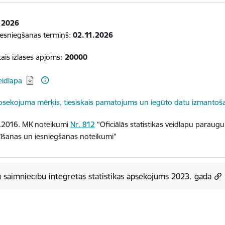
:
2026
iesniegšanas termiņš:
02.11.2026
ais izlases apjoms:
20000
elādēt:
eidlapa
elādēt:
psekojuma mērķis, tiesiskais pamatojums un iegūto datu izmantoš
.2016. MK noteikumi
Nr.
812
“Oficiālās statistikas veidlapu paraug
dīšanas un iesniegšanas noteikumi”
 saimniecību integrētās statistikas apsekojums 2023. gadā