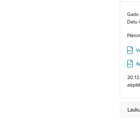
Gads
Datu 
Plānot
Lejupi
V
Lejupi
A
20.12
aizpil
Lauku