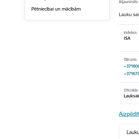
Atjaunināts
Pētniecībai un mācībām
Lauku sai
Indekss
ISA
Tālrunis
+37180
+37167
Oficiālā
Lauksai
Aizpild
Lauku