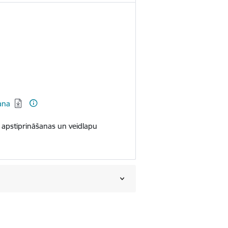
ana
u apstiprināšanas un veidlapu