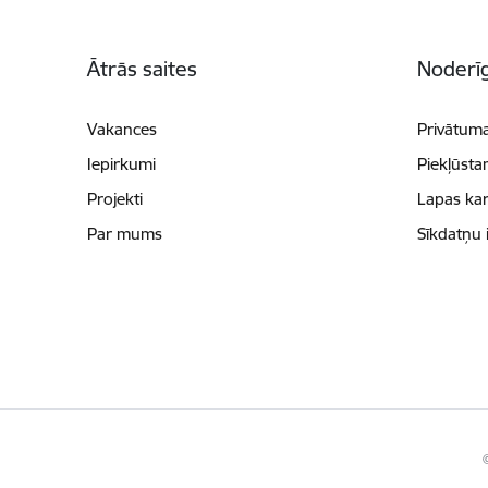
Kājene
Ātrās saites
Noderīg
Vakances
Privātuma
Iepirkumi
Piekļūsta
Projekti
Lapas kar
Par mums
Sīkdatņu 
©