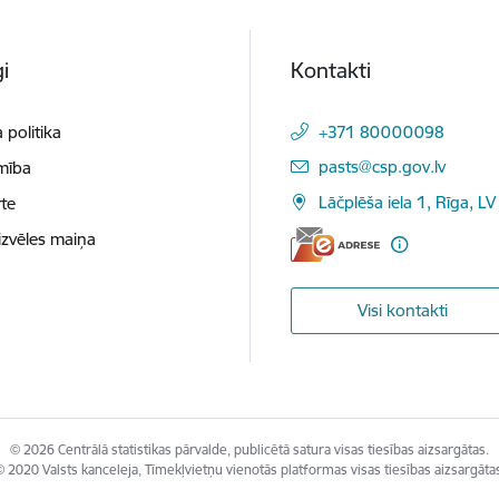
i
Kontakti
 politika
+371 80000098
E-pasts:
pasts@csp.gov.lv
mība
Lāčplēša iela 1, Rīga, LV
te
izvēles maiņa
Visi kontakti
© 2026 Centrālā statistikas pārvalde, publicētā satura visas tiesības aizsargātas.
 2020 Valsts kanceleja, Tīmekļvietņu vienotās platformas visas tiesības aizsargāta