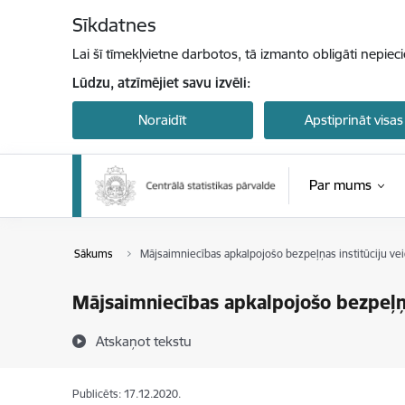
Pāriet uz lapas saturu
Sīkdatnes
Lai šī tīmekļvietne darbotos, tā izmanto obligāti nepiec
Lūdzu, atzīmējiet savu izvēli:
Noraidīt
Apstiprināt visas
Par mums
Sākums
Mājsaimniecības apkalpojošo bezpeļņas institūciju veid
Mājsaimniecības apkalpojošo bezpeļņas
Atskaņot tekstu
Publicēts: 17.12.2020.