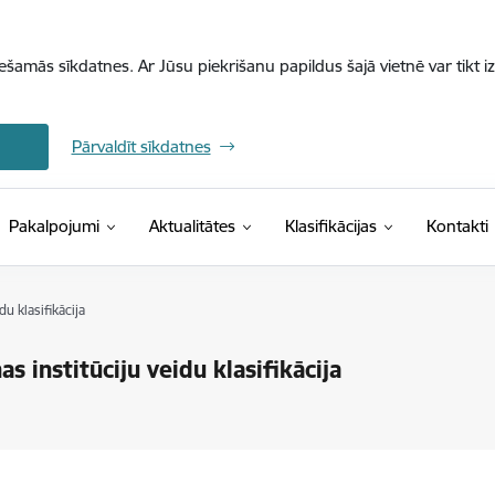
iešamās sīkdatnes. Ar Jūsu piekrišanu papildus šajā vietnē var tikt i
Pārvaldīt sīkdatnes
(Ārējā saite)
Pakalpojumi
Aktualitātes
Klasifikācijas
Kontakti
u klasifikācija
 institūciju veidu klasifikācija