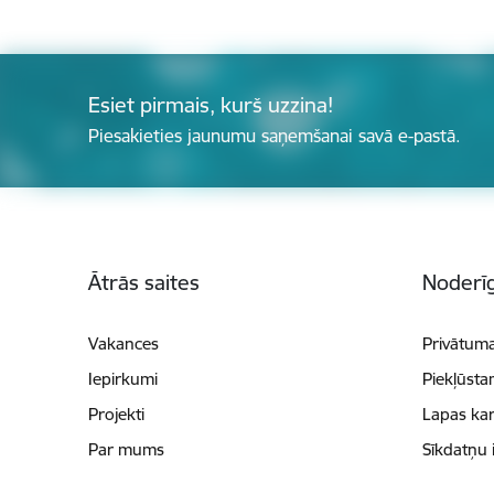
Esiet pirmais, kurš uzzina!
Piesakieties jaunumu saņemšanai savā e-pastā.
Kājene
Ātrās saites
Noderīg
Vakances
Privātuma
Iepirkumi
Piekļūsta
Projekti
Lapas kar
Par mums
Sīkdatņu 