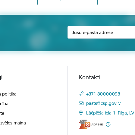
i
Kontakti
 politika
+371 80000098
E-pasts:
pasts@csp.gov.lv
mība
Lāčplēša iela 1, Rīga, LV
te
izvēles maiņa