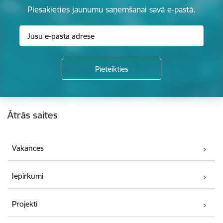
Piesakieties jaunumu saņemšanai savā e-pastā.
Kājene
Ātrās saites
Vakances
Iepirkumi
Projekti