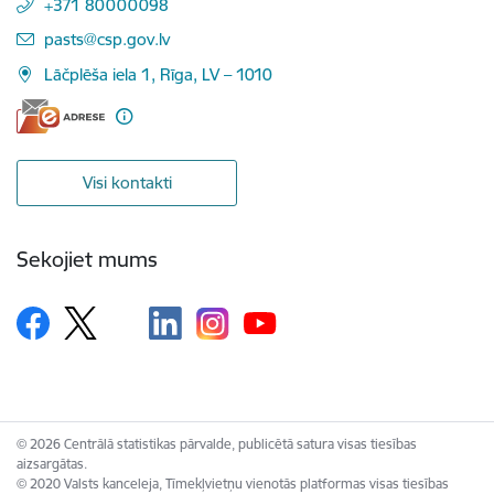
+371 80000098
E-pasts:
pasts@csp.gov.lv
Lāčplēša iela 1, Rīga, LV – 1010
Visi kontakti
Sekojiet mums
© 2026 Centrālā statistikas pārvalde, publicētā satura visas tiesības
aizsargātas.
© 2020 Valsts kanceleja, Tīmekļvietņu vienotās platformas visas tiesības