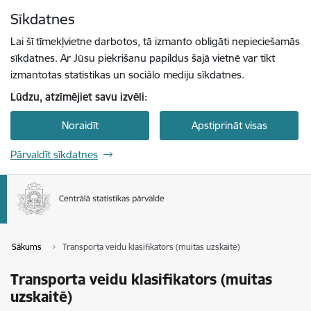
Pāriet uz lapas saturu
Sīkdatnes
Spied
lai meklētu
Enter
Lai šī tīmekļvietne darbotos, tā izmanto obligāti nepieciešamās
sīkdatnes. Ar Jūsu piekrišanu papildus šajā vietnē var tikt
izmantotas statistikas un sociālo mediju sīkdatnes.
Lūdzu, atzīmējiet savu izvēli:
Noraidīt
Apstiprināt visas
Pārvaldīt sīkdatnes
Sākums
Transporta veidu klasifikators (muitas uzskaitē)
Transporta veidu klasifikators (muitas
uzskaitē)