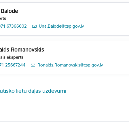
 Balode
rts
371 67366602
E-pasts:
Una.Balode@csp.gov.lv
alds Romanovskis
ais eksperts
71 25667244
E-pasts:
Ronalds.Romanovskis@csp.gov.lv
utisko lietu daļas uzdevumi