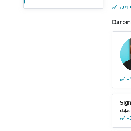
+371
Darbin
+
Sign
daļas
+