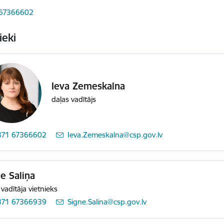
 67366602
ieki
Ieva Zemeskalna
daļas vadītājs
371 67366602
E-pasts:
Ieva.Zemeskalna@csp.gov.lv
e Saliņa
 vadītāja vietnieks
371 67366939
E-pasts:
Signe.Salina@csp.gov.lv