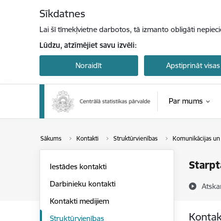
Pāriet uz lapas saturu
Sīkdatnes
Lai šī tīmekļvietne darbotos, tā izmanto obligāti nepiec
Lūdzu, atzīmējiet savu izvēli:
Noraidīt
Apstiprināt visas
Par mums
Sākums
Kontakti
Struktūrvienības
Komunikācijas un
Starpt
Iestādes kontakti
Darbinieku kontakti
Atska
Kontakti medijiem
Kontak
Struktūrvienības