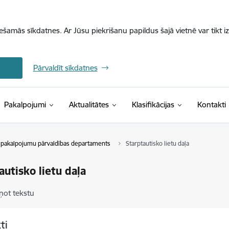
iešamās sīkdatnes. Ar Jūsu piekrišanu papildus šajā vietnē var tikt i
Pārvaldīt sīkdatnes
(Ārējā saite)
Pakalpojumi
Aktualitātes
Klasifikācijas
Kontakti
 pakalpojumu pārvaldības departaments
Starptautisko lietu daļa
autisko lietu daļa
ņot tekstu
ti