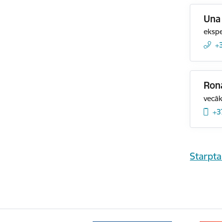
Una
ekspe
+
Ron
vecāk
+3
Starpta