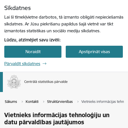
Pāriet uz lapas saturu
Sīkdatnes
Spied
lai meklētu
Enter
Lai šī tīmekļvietne darbotos, tā izmanto obligāti nepieciešamās
sīkdatnes. Ar Jūsu piekrišanu papildus šajā vietnē var tikt
izmantotas statistikas un sociālo mediju sīkdatnes.
Lūdzu, atzīmējiet savu izvēli:
Noraidīt
Apstiprināt visas
Pārvaldīt sīkdatnes
Sākums
Kontakti
Struktūrvienības
Vietnieks informācijas tehnol
Vietnieks informācijas tehnoloģiju un
datu pārvaldības jautājumos