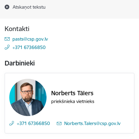
Atskaņot tekstu
Kontakti
E-pasts:
pasts@csp.gov.lv
+371 67366850
Darbinieki
Norberts Tālers
priekšnieka vietnieks
+371 67366850
E-pasts:
Norberts.Talers@csp.gov.lv