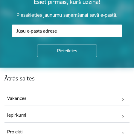
Esiet pirmais, kurš uzzina!
Piesakieties jaunumu saņemšanai savā e-pastā.
Kājene
Ātrās saites
Vakances
Iepirkumi
Projekti