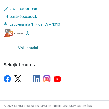
+371 80000098
E-pasts:
pasts@csp.gov.lv
Lāčplēša iela 1, Rīga, LV – 1010
Visi kontakti
Sekojiet mums
© 2026 Centrālā statistikas pārvalde, publicētā satura visas tiesības