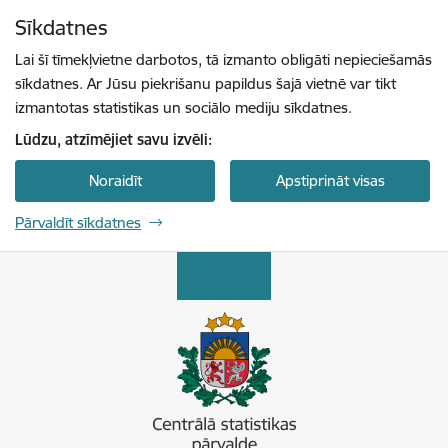
Pāriet uz lapas saturu
Sīkdatnes
Spied
lai meklētu
Enter
Lai šī tīmekļvietne darbotos, tā izmanto obligāti nepieciešamās
sīkdatnes. Ar Jūsu piekrišanu papildus šajā vietnē var tikt
izmantotas statistikas un sociālo mediju sīkdatnes.
Lūdzu, atzīmējiet savu izvēli:
Noraidīt
Apstiprināt visas
Pārvaldīt sīkdatnes
Centrālā statistikas pārvalde