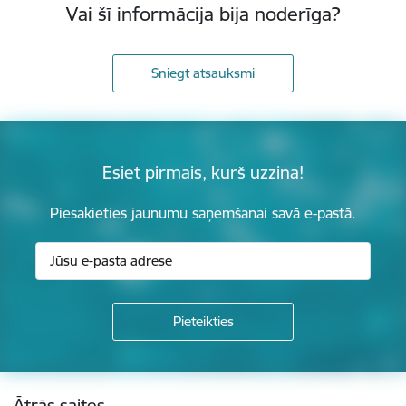
Vai šī informācija bija noderīga?
Sniegt atsauksmi
Esiet pirmais, kurš uzzina!
Piesakieties jaunumu saņemšanai savā e-pastā.
Kājene
Ātrās saites