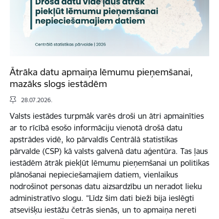
Ātrāka datu apmaiņa lēmumu pieņemšanai,
mazāks slogs iestādēm
28.07.2026.
Valsts iestādes turpmāk varēs droši un ātri apmainīties
ar to rīcībā esošo informāciju vienotā drošā datu
apstrādes vidē, ko pārvaldīs Centrālā statistikas
pārvalde (CSP) kā valsts galvenā datu aģentūra. Tas ļaus
iestādēm ātrāk piekļūt lēmumu pieņemšanai un politikas
plānošanai nepieciešamajiem datiem, vienlaikus
nodrošinot personas datu aizsardzību un neradot lieku
administratīvo slogu. “Līdz šim dati bieži bija ieslēgti
atsevišķu iestāžu četrās sienās, un to apmaiņa nereti