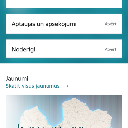
Aptaujas un apsekojumi
Atvērt
Noderīgi
Atvērt
Jaunumi
Skatīt visus jaunumus