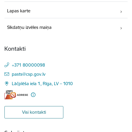
Lapas karte
Sīkdatņu izvēles maiņa
Kontakti
+371 80000098
E-pasts:
pasts@csp.gov.lv
Lāčplēša iela 1, Rīga, LV – 1010
Visi kontakti