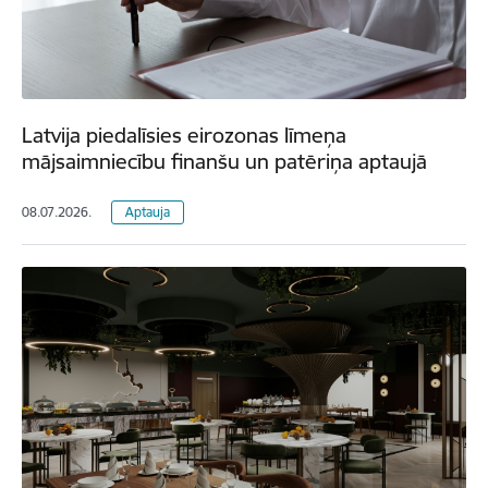
Latvija piedalīsies eirozonas līmeņa
mājsaimniecību finanšu un patēriņa aptaujā
08.07.2026.
Aptauja