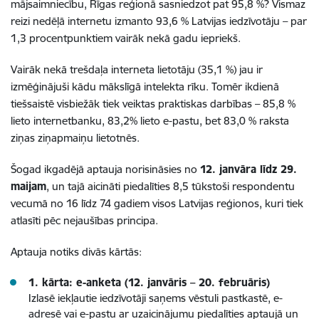
mājsaimniecību, Rīgas reģionā sasniedzot pat 95,8 %? Vismaz
reizi nedēļā internetu izmanto 93,6 % Latvijas iedzīvotāju – par
1,3 procentpunktiem vairāk nekā gadu iepriekš.
Vairāk nekā trešdaļa interneta lietotāju (35,1 %) jau ir
izmēģinājuši kādu mākslīgā intelekta rīku. Tomēr ikdienā
tiešsaistē visbiežāk tiek veiktas praktiskas darbības – 85,8 %
lieto internetbanku, 83,2% lieto e-pastu, bet 83,0 % raksta
ziņas ziņapmaiņu lietotnēs.
Šogad ikgadējā aptauja norisināsies no
12. janvāra līdz 29.
maijam
, un tajā aicināti piedalīties 8,5 tūkstoši respondentu
vecumā no 16 līdz 74 gadiem visos Latvijas reģionos, kuri tiek
atlasīti pēc nejaušības principa.
Aptauja notiks divās kārtās:
1. kārta: e-anketa (12. janvāris – 20. februāris)
Izlasē iekļautie iedzīvotāji saņems vēstuli pastkastē, e-
adresē vai e-pastu ar uzaicinājumu piedalīties aptaujā un