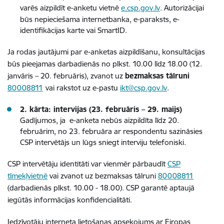
varēs aizpildīt e-anketu vietnē
e.csp.gov.lv
. Autorizācijai
būs nepieciešama internetbanka, e-paraksts, e-
identifikācijas karte vai SmartID.
Ja rodas jautājumi par e-anketas aizpildīšanu, konsultācijas
būs pieejamas darbadienās no plkst. 10.00 līdz 18.00 (12.
janvāris – 20. februāris), zvanot uz
bezmaksas tālruni
80008811
vai rakstot uz e-pastu
ikt@csp.gov.lv
.
2. kārta: intervijas (23. februāris – 29. maijs)
Gadījumos, ja e-anketa nebūs aizpildīta līdz 20.
februārim, no 23. februāra ar respondentu sazināsies
CSP intervētājs un lūgs sniegt interviju telefoniski.
CSP intervētāju identitāti var vienmēr pārbaudīt
CSP
tīmekļvietnē
vai zvanot uz bezmaksas tālruni
80008811
(darbadienās plkst. 10.00 - 18.00). CSP garantē aptaujā
iegūtās informācijas konfidencialitāti.
Iedzīvotāju interneta lietošanas apsekojums ar Eiropas