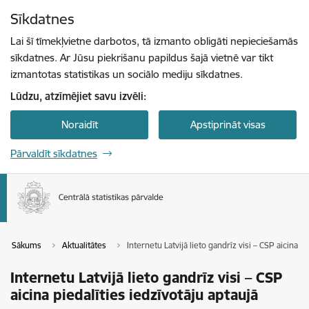
Pāriet uz lapas saturu
Sīkdatnes
Spied
lai meklētu
Enter
Lai šī tīmekļvietne darbotos, tā izmanto obligāti nepieciešamās
sīkdatnes. Ar Jūsu piekrišanu papildus šajā vietnē var tikt
izmantotas statistikas un sociālo mediju sīkdatnes.
Lūdzu, atzīmējiet savu izvēli:
Noraidīt
Apstiprināt visas
Pārvaldīt sīkdatnes
Sākums
Aktualitātes
Internetu Latvijā lieto gandrīz visi – CSP aicina pi
Internetu Latvijā lieto gandrīz visi – CSP
aicina piedalīties iedzīvotāju aptaujā