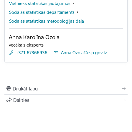
Vietnieks statistikas jautājumos
Sociālās statistikas departaments
Sociālās statistikas metodoloģijas daļa
Anna Karolīna Ozola
vecākais eksperts
+371 67366936
E-pasts:
Anna.Ozola@csp.gov.lv
Drukāt lapu
Dalīties