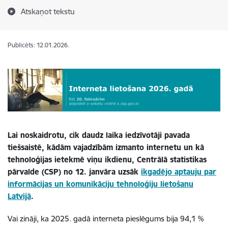
Atskaņot tekstu
Publicēts: 12.01.2026.
Lai noskaidrotu, cik daudz laika iedzīvotāji pavada
tiešsaistē, kādām vajadzībām izmanto internetu un kā
tehnoloģijas ietekmē viņu ikdienu, Centrālā statistikas
pārvalde (CSP) no 12. janvāra uzsāk
ikgadējo aptauju par
informācijas un komunikāciju tehnoloģiju lietošanu
Latvijā
.
Vai zināji, ka 2025. gadā interneta pieslēgums bija 94,1 %