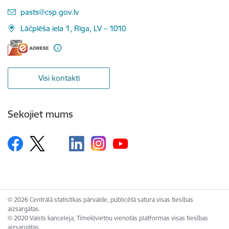
E-pasts:
pasts@csp.gov.lv
Lāčplēša iela 1, Rīga, LV – 1010
Visi kontakti
Sekojiet mums
© 2026 Centrālā statistikas pārvalde, publicētā satura visas tiesības
aizsargātas.
© 2020 Valsts kanceleja, Tīmekļvietņu vienotās platformas visas tiesības
aizsargātas.