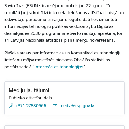
Savienības (ES) līdzfinansējumu notiek jau 22. gadu. Tā
rezultāti ļauj sekot līdzi interneta lietošanas attīstībai Latvijā un
iedzīvotāju paradumu izmaiņām. Iegūtie dati tiek izmantoti
informācijas tehnoloģiju politikas veidošanā, ES Digitālās
desmitgades 2030 programmā ietverto rādītāju aprēķinā, kā
arī Latvijas Nacionālā attīstības plāna mērķu novērtēšanā.
Plašāks stāsts par informācijas un komunikācijas tehnoloģiju
lietošanu mājsaimniecībās pieejams Oficiālās statistikas
portāla sadaļā “
Informācijas tehnoloģijas
”.
Mediju jautājumi:
Publisko attiecību daļa
+371 27880666
E-pasts:
media@csp.gov.lv