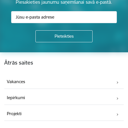
Piesakieties jaunumu saņemšanai savā e-pastā.
Kājene
Ātrās saites
Vakances
Iepirkumi
Projekti