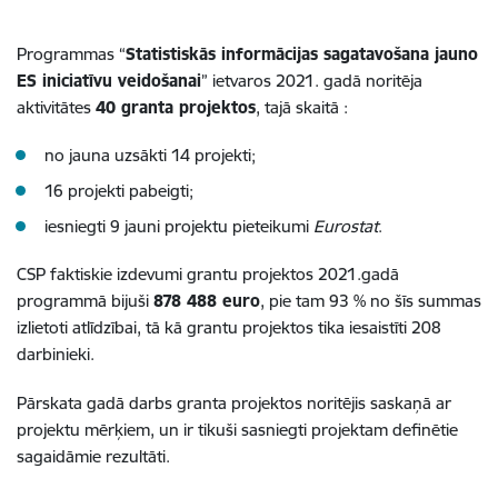
Programmas “
Statistiskās informācijas sagatavošana jauno
ES iniciatīvu veidošanai
” ietvaros 2021. gadā noritēja
aktivitātes
40 granta projektos
, tajā skaitā :
no jauna uzsākti 14 projekti;
16 projekti pabeigti;
iesniegti 9 jauni projektu pieteikumi
Eurostat
.
CSP faktiskie izdevumi grantu projektos 2021.gadā
programmā bijuši
878 488 euro
, pie tam 93 % no šīs summas
izlietoti atlīdzībai, tā kā grantu projektos tika iesaistīti 208
darbinieki.
Pārskata gadā darbs granta projektos noritējis saskaņā ar
projektu mērķiem, un ir tikuši sasniegti projektam definētie
sagaidāmie rezultāti.