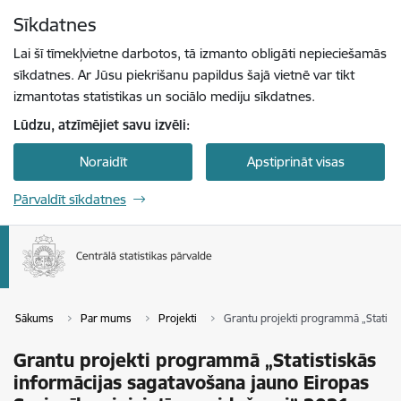
Pāriet uz lapas saturu
Sīkdatnes
Spied
lai meklētu
Enter
Lai šī tīmekļvietne darbotos, tā izmanto obligāti nepieciešamās
sīkdatnes. Ar Jūsu piekrišanu papildus šajā vietnē var tikt
izmantotas statistikas un sociālo mediju sīkdatnes.
Lūdzu, atzīmējiet savu izvēli:
Noraidīt
Apstiprināt visas
Pārvaldīt sīkdatnes
Sākums
Par mums
Projekti
Grantu projekti programmā „Statisti
Grantu projekti programmā „Statistiskās
informācijas sagatavošana jauno Eiropas