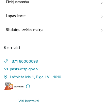
Piekļūstamība
Lapas karte
Sīkdatņu izvēles maiņa
Kontakti
+371 80000098
E-pasts:
pasts@csp.gov.lv
Lāčplēša iela 1, Rīga, LV – 1010
Visi kontakti