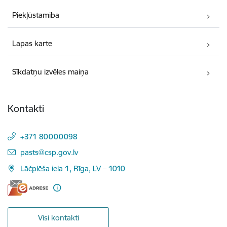
Piekļūstamība
Lapas karte
Sīkdatņu izvēles maiņa
Kontakti
+371 80000098
E-pasts:
pasts@csp.gov.lv
Lāčplēša iela 1, Rīga, LV – 1010
Visi kontakti