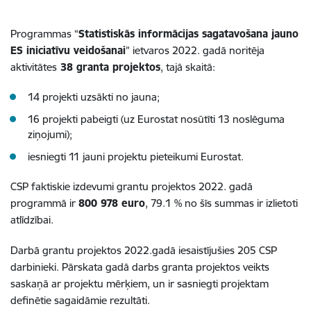
Programmas “
Statistiskās informācijas sagatavošana jauno
ES iniciatīvu veidošanai
” ietvaros 2022. gadā noritēja
aktivitātes
38 granta projektos
, tajā skaitā:
14 projekti uzsākti no jauna;
16 projekti pabeigti (uz Eurostat nosūtīti 13 noslēguma
ziņojumi);
iesniegti 11 jauni projektu pieteikumi Eurostat.
CSP faktiskie izdevumi grantu projektos 2022. gadā
programmā ir
800 978 euro
, 79.1 % no šīs summas ir izlietoti
atlīdzībai.
Darbā grantu projektos 2022.gadā iesaistījušies 205 CSP
darbinieki. Pārskata gadā darbs granta projektos veikts
saskaņā ar projektu mērķiem, un ir sasniegti projektam
definētie sagaidāmie rezultāti.