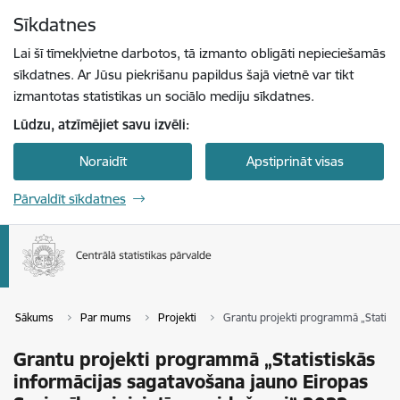
Pāriet uz lapas saturu
Sīkdatnes
Spied
lai meklētu
Enter
Lai šī tīmekļvietne darbotos, tā izmanto obligāti nepieciešamās
sīkdatnes. Ar Jūsu piekrišanu papildus šajā vietnē var tikt
izmantotas statistikas un sociālo mediju sīkdatnes.
Lūdzu, atzīmējiet savu izvēli:
Noraidīt
Apstiprināt visas
Pārvaldīt sīkdatnes
Sākums
Par mums
Projekti
Grantu projekti programmā „Statisti
Grantu projekti programmā „Statistiskās
informācijas sagatavošana jauno Eiropas