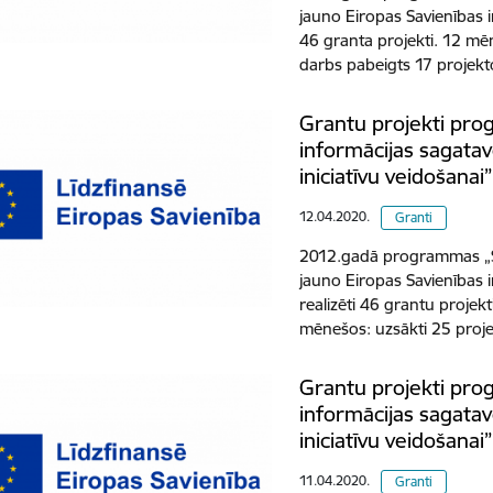
jauno Eiropas Savienības in
46 granta projekti. 12 mēn
darbs pabeigts 17 projekt
Grantu projekti pro
informācijas sagata
iniciatīvu veidošanai
12.04.2020.
Granti
2012.gadā programmas „St
jauno Eiropas Savienības in
realizēti 46 grantu proje
mēnešos: uzsākti 25 proje
Grantu projekti pro
informācijas sagata
iniciatīvu veidošanai
11.04.2020.
Granti