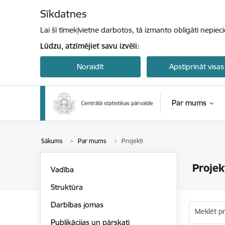
Pāriet uz lapas saturu
Sīkdatnes
Lai šī tīmekļvietne darbotos, tā izmanto obligāti nepiec
Lūdzu, atzīmējiet savu izvēli:
Noraidīt
Apstiprināt visas
Par mums
Sākums
Par mums
Projekti
Projek
Vadība
Struktūra
Darbības jomas
Meklēt p
Publikācijas un pārskati