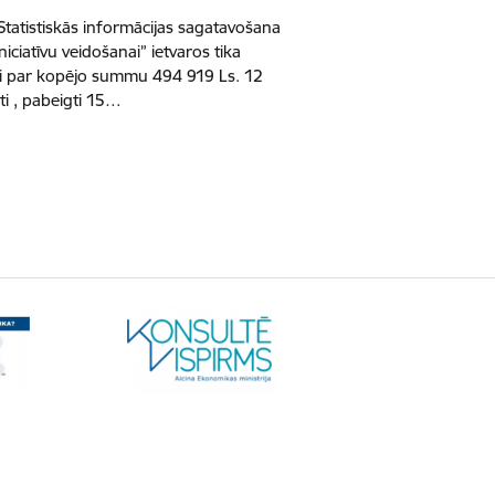
atistiskās informācijas sagatavošana
iciatīvu veidošanai” ietvaros tika
kti par kopējo summu 494 919 Ls. 12
ti , pabeigti 15…