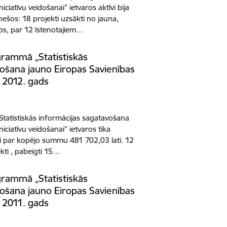
iciatīvu veidošanai” ietvaros aktīvi bija
ešos: 18 projekti uzsākti no jauna,
os, par 12 īstenotajiem…
grammā „Statistiskās
vošana jauno Eiropas Savienības
” 2012. gads
atistiskās informācijas sagatavošana
iciatīvu veidošanai” ietvaros tika
kti par kopējo summu 481 702,03 lati. 12
kti , pabeigti 15…
grammā „Statistiskās
vošana jauno Eiropas Savienības
” 2011. gads