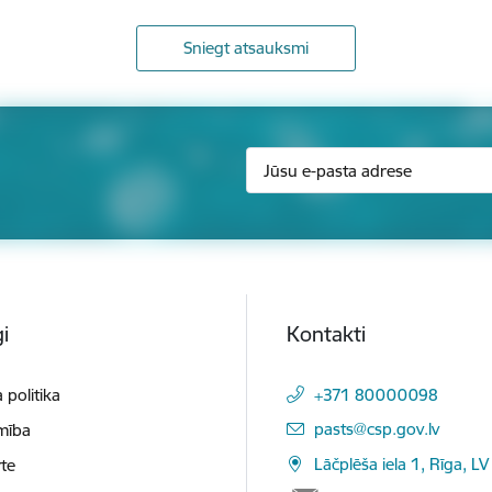
Sniegt atsauksmi
i
Kontakti
 politika
+371 80000098
E-pasts:
pasts@csp.gov.lv
mība
Lāčplēša iela 1, Rīga, LV
te