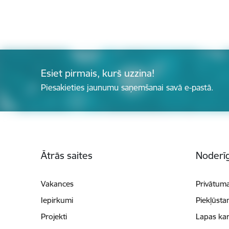
Esiet pirmais, kurš uzzina!
Piesakieties jaunumu saņemšanai savā e-pastā.
Kājene
Ātrās saites
Noderīg
Vakances
Privātuma
Iepirkumi
Piekļūsta
Projekti
Lapas kar