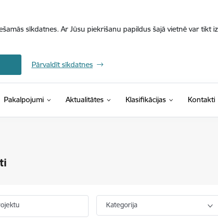
iešamās sīkdatnes. Ar Jūsu piekrišanu papildus šajā vietnē var tikt i
Pārvaldīt sīkdatnes
(Ārējā saite)
Pakalpojumi
Aktualitātes
Klasifikācijas
Kontakti
ti
rojektu
Kategorija