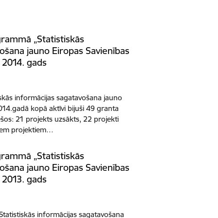
grammā „Statistiskās
vošana jauno Eiropas Savienības
” 2014. gads
skās informācijas sagatavošana jauno
2014.gadā kopā aktīvi bijuši 49 granta
šos: 21 projekts uzsākts, 22 projekti
jiem projektiem…
grammā „Statistiskās
vošana jauno Eiropas Savienības
” 2013. gads
atistiskās informācijas sagatavošana