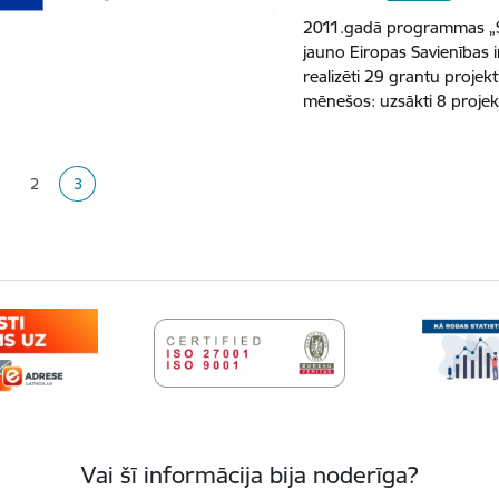
2011.gadā programmas „St
jauno Eiropas Savienības in
realizēti 29 grantu proje
mēnešos: uzsākti 8 projek
ana
2
3
apa
Lapa
Pašreizējā lapa
Vai šī informācija bija noderīga?